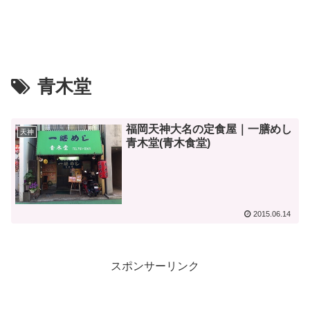
青木堂
福岡天神大名の定食屋｜一膳めし
天神
青木堂(青木食堂)
2015.06.14
スポンサーリンク