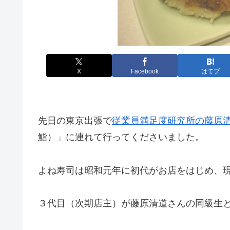
X
Facebook
はてブ
先日の東京出張で
従業員満足度研究所の藤原
鮨）」に連れて行ってくださいました。
よね寿司は昭和元年に初代がお店をはじめ、
３代目（次期店主）が藤原清道さんの同級生