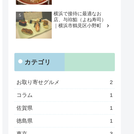
横浜で接待に最適なお
店、与祢鮨（よね寿司）
｜横浜市鶴見区小野町
カテゴリ
お取り寄せグルメ
2
コラム
1
佐賀県
1
徳島県
1
東京
3