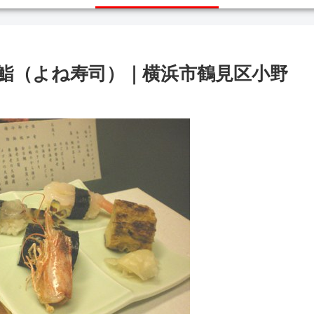
鮨（よね寿司）｜横浜市鶴見区小野